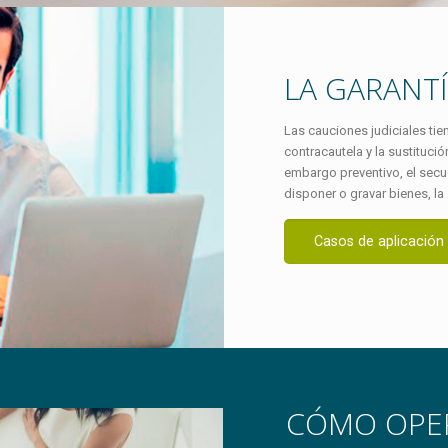
LA GARANT
Las cauciones judiciales tie
contracautela y la sustituci
embargo preventivo, el secues
disponer o gravar bienes, la a
Casos de aplicación
CÓMO OPE