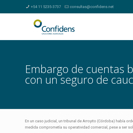
+54 11 5235-3737
consultas@confidens.net
Embargo de cuentas ba
con un seguro de cauci
En un caso judicial, un tribunal de Arroyito (Córdoba) había 
medida comprometía su operatividad comercial, pese a ser sol