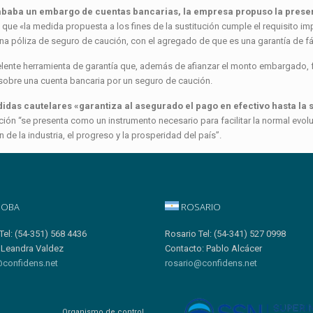
rababa un embargo de cuentas bancarias, la empresa propuso la presen
vo que «la medida propuesta a los fines de la sustitución cumple el requisito im
 póliza de seguro de caución, con el agregado de que es una garantía de fáci
elente herramienta de garantía que, además de afianzar el monto embargado, fa
 sobre una cuenta bancaria por un seguro de caución.
didas cautelares «garantiza al asegurado el pago en efectivo hasta la s
ión “se presenta como un instrumento necesario para facilitar la normal evol
 de la industria, el progreso y la prosperidad del país”.
OBA
ROSARIO
Tel: (54-351) 568 4436
Rosario Tel: (54-341) 527 0998
 Leandra Valdez
Contacto: Pablo Alcácer
confidens.net
rosario@confidens.net
Organismo de control