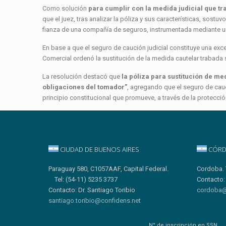
Como solución
para cumplir con la medida judicial que t
que el juez, tras analizar la póliza y sus características, sostu
fianza de una compañía de seguros, instrumentada mediante una
En base a que el seguro de caución judicial constituye una exc
Comercial ordenó la sustitución de la medida cautelar trabada
La resolución destacó que
la póliza para sustitución de me
obligaciones del tomador”
, agregando que el seguro de cauc
principio constitucional que promueve, a través de la protección
CIUDAD DE BUENOS AIRES
CÓRD
Paraguay 580, C1057AAF, Capital Federal.
Cordoba. 
Tel: (54-11) 5235 3737
Contacto:
Contacto: Dr. Santiago Toribio
cordoba@
santiago.toribio@confidens.net
N° de inscripción en SSN