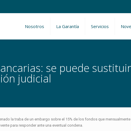
Nosotros
La Garantía
Servicios
Nov
ncarias: se puede sustitui
ón judicial
ordenado la traba de un embargo sobre el 15% de los fondos que mensualmente
vente para responder ante una eventual condena.