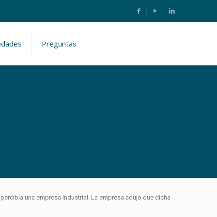
edades
Preguntas
r
 percibía una empresa industrial. La empresa adujo que dicha