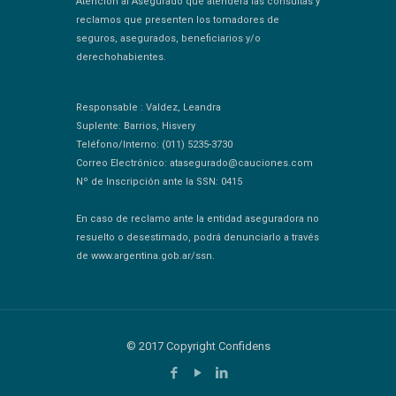
Atención al Asegurado que atenderá las consultas y
reclamos que presenten los tomadores de
seguros, asegurados, beneficiarios y/o
derechohabientes.
Responsable : Valdez, Leandra
Suplente: Barrios, Hisvery
Teléfono/Interno: (011) 5235-3730
Correo Electrónico: atasegurado@cauciones.com
Nº de Inscripción ante la SSN: 0415
En caso de reclamo ante la entidad aseguradora no
resuelto o desestimado, podrá denunciarlo a través
de www.argentina.gob.ar/ssn.
© 2017 Copyright Confidens